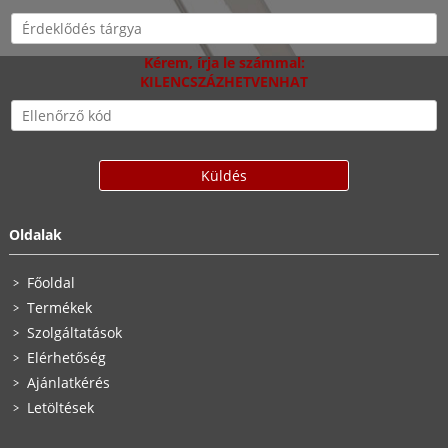
Kérem, írja le számmal:
KILENCSZÁZHETVENHAT
Oldalak
Főoldal
Termékek
Szolgáltatások
Elérhetőség
Ajánlatkérés
Letöltések