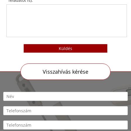
feladatot is):
Küldés
Visszahívás kérése