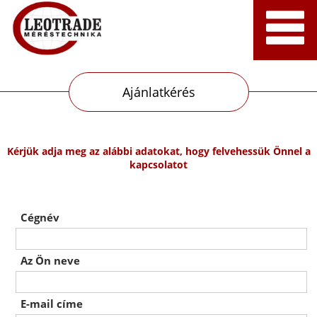
Ajánlatkérés
Kérjük adja meg az alábbi adatokat, hogy felvehessük Önnel a
kapcsolatot
Cégnév
Az Ön neve
E-mail címe