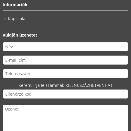
Információk
Kapcsolat
Küldjön üzenetet
Kérem, írja le számmal:
KILENCSZÁZHETVENHAT