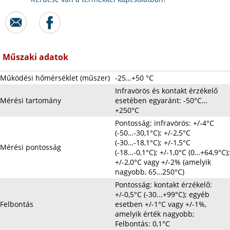
Műszaki adatok
Működési hőmérséklet (műszer)
-25…+50 °C
Infravörös és kontakt érzékelő
Mérési tartomány
esetében egyaránt: -50°C…
+250°C
Pontosság: infravörös: +/-4°C
(-50…-30,1°C); +/-2,5°C
(-30…-18,1°C); +/-1,5°C
Mérési pontosság
(-18…-0,1°C); +/-1,0°C (0…+64,9°C);
+/-2,0°C vagy +/-2% (amelyik
nagyobb, 65…250°C)
Pontosság: kontakt érzékelő:
+/-0,5°C (-30...+99°C); egyéb
Felbontás
esetben +/-1°C vagy +/-1%,
amelyik érték nagyobb;
Felbontás: 0,1°C