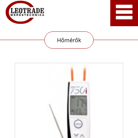
Hőmérők