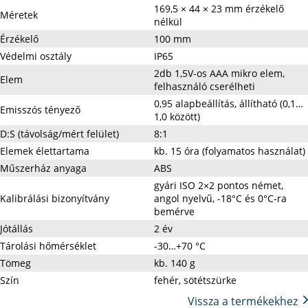
169,5 × 44 × 23 mm érzékelő
Méretek
nélkül
Érzékelő
100 mm
Védelmi osztály
IP65
2db 1,5V-os AAA mikro elem,
Elem
felhasználó cserélheti
0,95 alapbeállítás, állítható (0,1…
Emisszós tényező
1,0 között)
D:S (távolság/mért felület)
8:1
Elemek élettartama
kb. 15 óra (folyamatos használat)
Műszerház anyaga
ABS
gyári ISO 2×2 pontos német,
Kalibrálási bizonyítvány
angol nyelvű, -18°C és 0°C-ra
bemérve
Jótállás
2 év
Tárolási hőmérséklet
-30…+70 °C
Tömeg
kb. 140 g
Szín
fehér, sötétszürke
Vissza a termékekhez