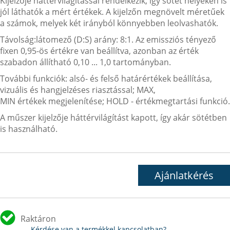
Kijelzője háttérvilágítással rendelkezik, így sötét helyeken is
jól láthatók a mért értékek. A kijelzőn megnövelt méretűek
a számok, melyek két irányból könnyebben leolvashatók.
Távolság:látomező (D:S) arány: 8:1. Az emissziós tényező
fixen 0,95-ös értékre van beállítva, azonban az érték
szabadon állítható 0,10 ... 1,0 tartományban.
További funkciók: alsó- és felső határértékek beállítása,
vizuális és hangjelzéses riasztással; MAX,
MIN értékek megjelenítése; HOLD - értékmegtartási funkció.
A műszer kijelzője háttérvilágítást kapott, így akár sötétben
is használható.
Ajánlatkérés
Raktáron
Kérdése van a termékkel kapcsolatban?