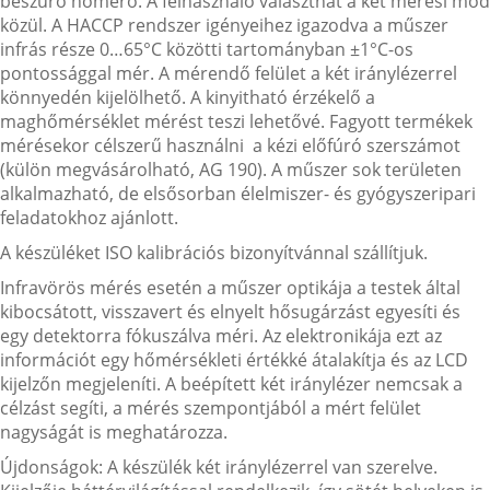
beszúró hőmérő. A felhasználó választhat a két mérési mód
közül. A HACCP rendszer igényeihez igazodva a műszer
infrás része 0…65°C közötti tartományban ±1°C-os
pontossággal mér. A mérendő felület a két iránylézerrel
könnyedén kijelölhető. A kinyitható érzékelő a
maghőmérséklet mérést teszi lehetővé. Fagyott termékek
mérésekor célszerű használni a kézi előfúró szerszámot
(külön megvásárolható, AG 190). A műszer sok területen
alkalmazható, de elsősorban élelmiszer- és gyógyszeripari
feladatokhoz ajánlott.
A készüléket ISO kalibrációs bizonyítvánnal szállítjuk.
Infravörös mérés esetén a műszer optikája a testek által
kibocsátott, visszavert és elnyelt hősugárzást egyesíti és
egy detektorra fókuszálva méri. Az elektronikája ezt az
információt egy hőmérsékleti értékké átalakítja és az LCD
kijelzőn megjeleníti. A beépített két iránylézer nemcsak a
célzást segíti, a mérés szempontjából a mért felület
nagyságát is meghatározza.
Újdonságok: A készülék két iránylézerrel van szerelve.