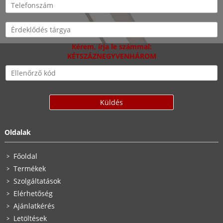
Kérem, írja le számmal:
KÉTSZÁZNEGYVENHÁROM
Oldalak
Főoldal
Termékek
Szolgáltatások
Elérhetőség
Ajánlatkérés
Letöltések