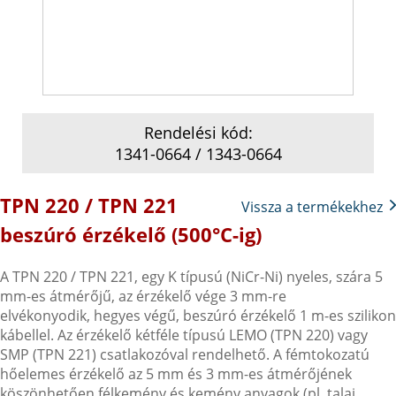
Rendelési kód:
1341-0664 / 1343-0664
TPN 220 / TPN 221
Vissza a termékekhez
beszúró érzékelő (500°C-ig)
A TPN 220 / TPN 221, egy K típusú (NiCr-Ni) nyeles, szára 5
mm-es átmérőjű, az érzékelő vége 3 mm-re
elvékonyodik, hegyes végű, beszúró érzékelő 1 m-es szilikon
kábellel. Az érzékelő kétféle típusú LEMO (TPN 220) vagy
SMP (TPN 221) csatlakozóval rendelhető. A fémtokozatú
hőelemes érzékelő az 5 mm és 3 mm-es átmérőjének
köszönhetően félkemény és kemény anyagok (pl. talaj,