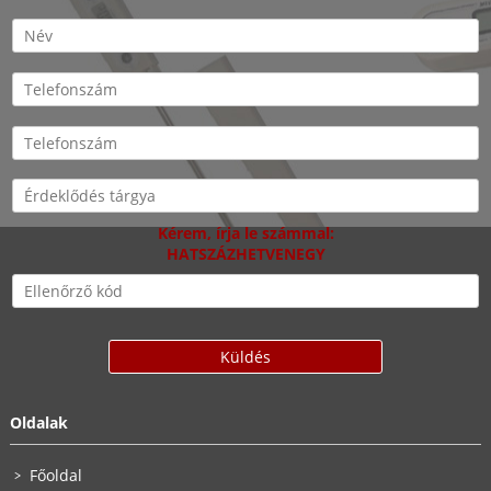
Kérem, írja le számmal:
HATSZÁZHETVENEGY
Oldalak
Főoldal