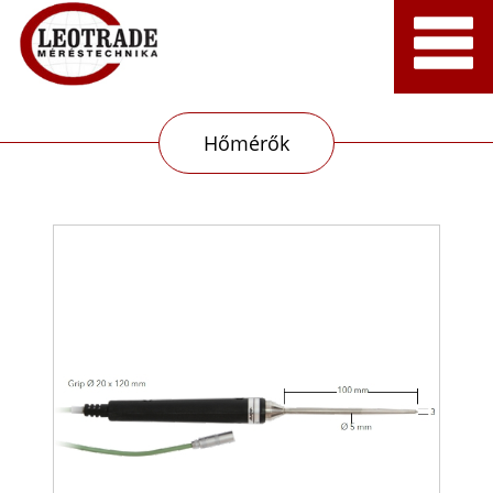
Hőmérők