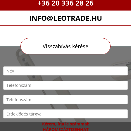
+36 20 336 28 26
INFO@LEOTRADE.HU
Visszahívás kérése
Kérem, írja le számmal:
HÁROMSZÁZTIZENHAT