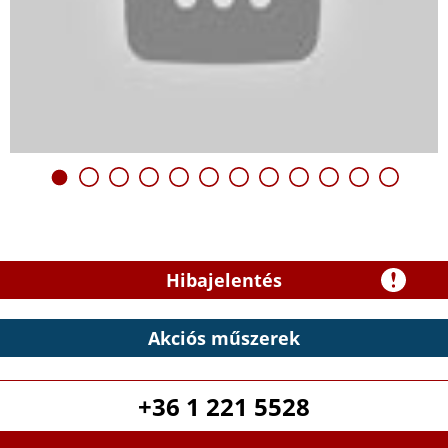
Hibajelentés
Akciós műszerek
+36 1 221 5528