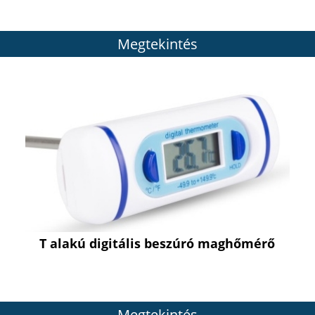
Megtekintés
T alakú digitális beszúró maghőmérő
Megtekintés