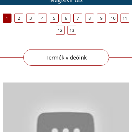
1
2
3
4
5
6
7
8
9
10
11
12
13
Termék videóink