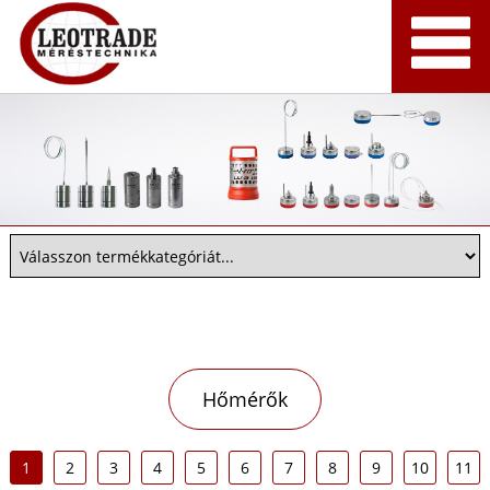
Hőmérők
1
2
3
4
5
6
7
8
9
10
11