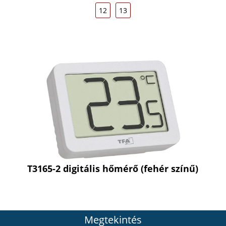
12
13
T3165-2 digitális hőmérő (fehér színű)
Megtekintés