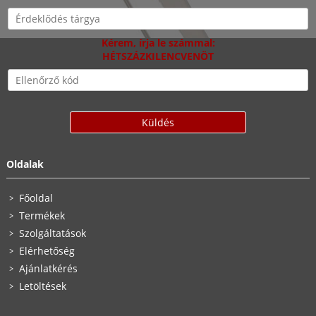
Kérem, írja le számmal:
HÉTSZÁZKILENCVENÖT
Oldalak
Főoldal
Termékek
Szolgáltatások
Elérhetőség
Ajánlatkérés
Letöltések