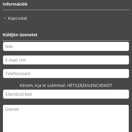
Információk
Kapcsolat
Küldjön üzenetet
Kérem, írja le számmal:
HÉTSZÁZKILENCVENÖT