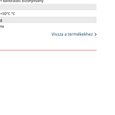
i kalibrálási bizonyítvány
. +50°C °C
 g
ete
Vissza a termékekhez