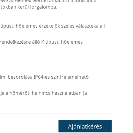
ve az elemek élettartamát. Ezt a funkciót a
s tokban kerül forgalomba.
ípusú hőelemes érzékelők széles választéka áll
 rendelkezésre álló K típusú hőelemes
elmi besorolása IP64-es szintre emelhető
tja a hőmérőt, ha nincs használatban (a
Ajánlatkérés