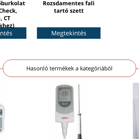
őburkolat
Rozsdamentes fali
 Check,
tartó szett
, CT
khez)
ntés
Megtekintés
Hasonló termékek a kategóriából