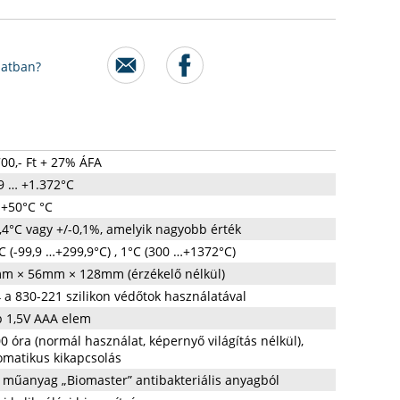
latban?
00,- Ft + 27% ÁFA
,9 … +1.372°C
. +50°C °C
,4°C vagy +/-0,1%, amelyik nagyobb érték
C (-99,9 …+299,9°C) , 1°C (300 …+1372°C)
m × 56mm × 128mm (érzékelő nélkül)
 a 830-221 szilikon védőtok használatával
b 1,5V AAA elem
0 óra (normál használat, képernyő világítás nélkül),
omatikus kikapcsolás
 műanyag „Biomaster” antibakteriális anyagból