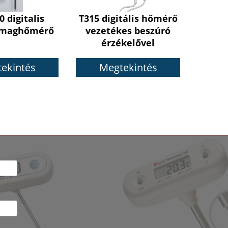
 digitalis
T315 digitális hőmérő
 maghőmérő
vezetékes beszúró
érzékelővel
ekintés
Megtekintés