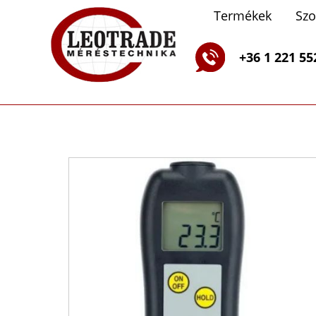
Termékek
Szo
EL
+36 1 221 55