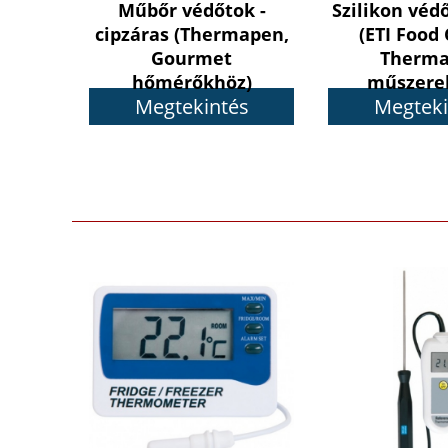
Műbőr védőtok -
Szilikon véd
cipzáras (Thermapen,
(ETI Food
Gourmet
Therma
hőmérőkhöz)
műszere
Megtekintés
Megteki