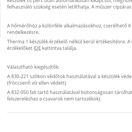
készülék tíz perc után automatikusan kikapcsol, megnövel
felhasználó szükség esetén letilthatja. A műszer cipzára
A hőmérőhöz a különféle alkalmazásokhoz, cserélhető K t
rendelkezésre.
Therma 1 készülék érzékelő nélkül kerül értékesítésre. A
érzékelőket
IDE
kattintva találja.
Választható kiegészítők:
A 830-221 szilikon védőtok használatával a készülék véd
(fröccsenő víz ellen védett).
A 832-050 fali tartó használatával biztonságosan tárolha
felszereléshez a csavarok nem tartozékok).