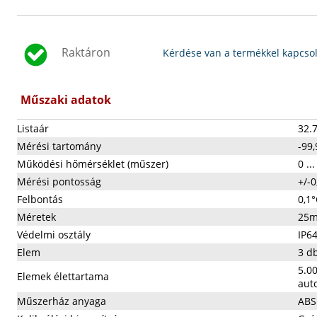
Raktáron
Kérdése van a termékkel kapcso
Műszaki adatok
Listaár
32.7
Mérési tartomány
-99
Működési hőmérséklet (műszer)
0 ..
Mérési pontosság
+/-0
Felbontás
0,1°
Méretek
25m
Védelmi osztály
IP64
Elem
3 d
5.00
Elemek élettartama
aut
Műszerház anyaga
ABS