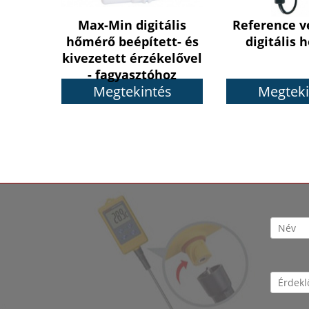
Max-Min digitális
Reference v
hőmérő beépített- és
digitális
kivezetett érzékelővel
- fagyasztóhoz
Megtekintés
Megteki