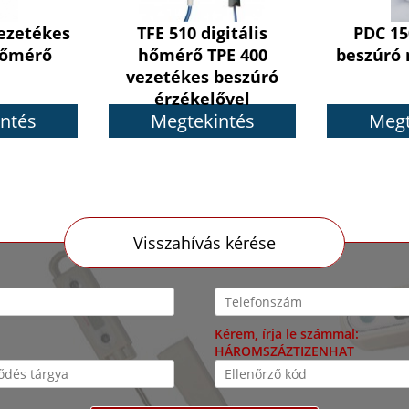
ezetékes
TFE 510 digitális
PDC 150
 hőmérő
hőmérő TPE 400
beszúró
vezetékes beszúró
érzékelővel
ntés
Megtekintés
Megt
Visszahívás kérése
Kérem, írja le számmal:
HÁROMSZÁZTIZENHAT