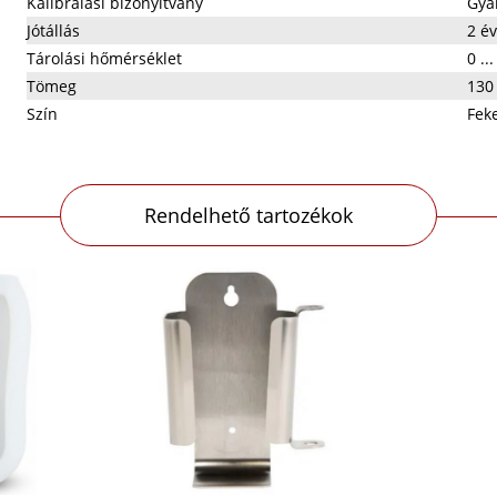
Kalibrálási bizonyítvány
Gyár
Jótállás
2 év
Tárolási hőmérséklet
0 ..
Tömeg
130
Szín
Fek
Rendelhető tartozékok