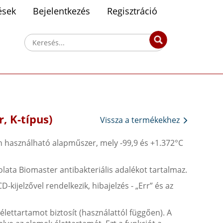
ések
Bejelentkezés
Regisztráció
, K-típus)
Vissza a termékekhez
n használható alapműszer, mely -99,9 és +1.372°C
lata Biomaster antibakteriális adalékot tartalmaz.
jelzővel rendelkezik, hibajelzés - „Err” és az
élettartamot biztosít (használattól függően). A