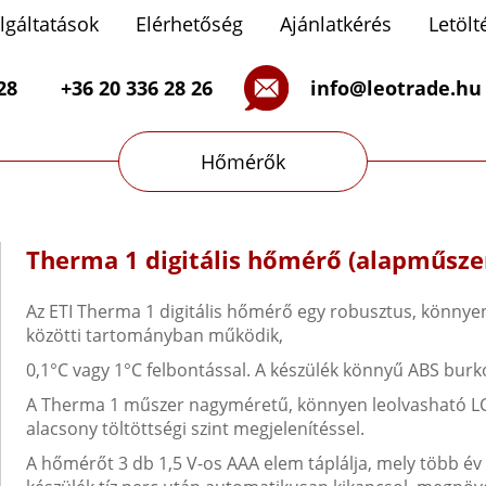
lgáltatások
Elérhetőség
Ajánlatkérés
Letölt
LAB szerviz
28
+36 20 336 28 26
info@leotrade.hu
Hőmérők
Therma 1 digitális hőmérő (alapműszer
Az ETI Therma 1 digitális hőmérő egy robusztus, könnye
közötti tartományban működik,
0,1°C vagy 1°C felbontással. A készülék könnyű ABS burko
A Therma 1 műszer nagyméretű, könnyen leolvasható LCD-ki
alacsony töltöttségi szint megjelenítéssel.
A hőmérőt 3 db 1,5 V-os AAA elem táplálja, mely több év 