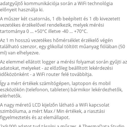
adatgyűjtő kommunikációja során a WiFi technológia
előnyeit használja ki.
A műszer két csatornás, 1 db beépített és 1 db kivezetett
vezetékes érzékelővel rendelkezik, melyek mérési
tartománya 0 ... +50°C illetve -40 ... +70°C.
Az 1 m hosszú vezetékes hőmérséklet érzékelő végén
található szenzor, egy glikollal töltött műanyag fiólában (50
ml) van elhelyezve.
Az elemmel ellátott logger a mérési folyamat során gyűjti az
adatokat, melyeket - az előzőleg beállított lekérdezési
időközönként - a WiFi router felé továbbítja.
Így a mért értékek számítógépen, laptopon és mobil
eszközökön (telefonon, tableten) bármikor lekérdezhetők,
elérhetők.
A nagy méretű LCD kijelzőn látható a WiFi kapcsolat
szimbóluma, a mért Max / Min értékek, a riasztási
figyelmeztetés és az elemállapot.
2×9.000 adatot tud tárolni a műszer. A ThermaData Studio