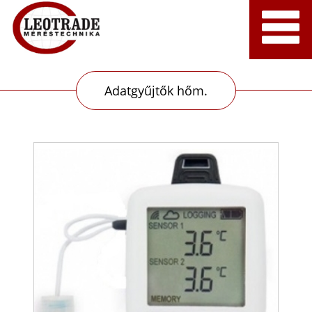
Adatgyűjtők hőm.