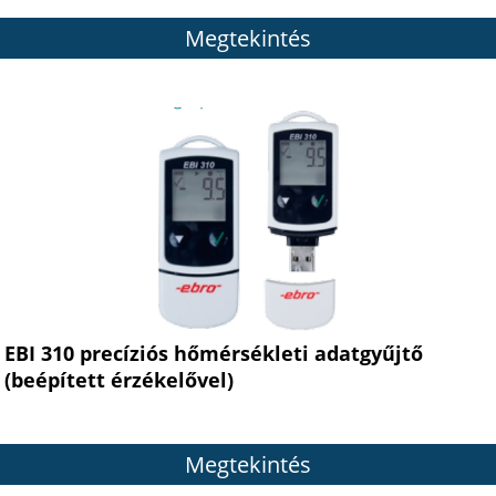
Megtekintés
EBI 310 precíziós hőmérsékleti adatgyűjtő
(beépített érzékelővel)
Megtekintés