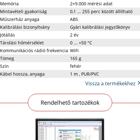
Memória
2×9.000 mérési adat
Mintavételi gyakoriság
0,1 ... 255 perc között állítható
Műszerház anyaga
ABS
Kalibrálási bizonyítvány
Gyári kalibrálási jegyzőkönyv
Jótállás
2 év
Tárolási hőmérséklet
0 ... +50 °C
Kommunikációs rádió frekvencia
WiFi
Tömeg
165 g
Szín
fehér
Kábel hossza, anyaga
1 m , PUR/PVC
Vissza a termékekhez
Rendelhető tartozékok