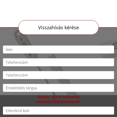
Visszahívás kérése
Kérem, írja le számmal:
KILENCSZÁZHETVENHAT