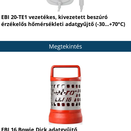
EBI 20-TE1 vezetékes, kivezetett beszúró
érzékelős hőmérsékleti adatgyűjtő (-30...+70°C)
Megtekintés
EBI 16 Bowie Dick adatgyűjtő