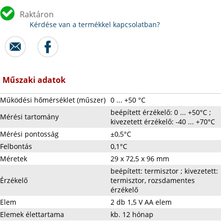
Raktáron
Kérdése van a termékkel kapcsolatban?
Műszaki adatok
Működési hőmérséklet (műszer)
0 ... +50 °C
beépített érzékelő: 0 ... +50°C ;
Mérési tartomány
kivezetett érzékelő: -40 ... +70°C
Mérési pontosság
±0,5°C
Felbontás
0,1°C
Méretek
29 x 72,5 x 96 mm
beépített: termisztor ; kivezetett:
Érzékelő
termisztor, rozsdamentes
érzékelő
Elem
2 db 1,5 V AA elem
Elemek élettartama
kb. 12 hónap