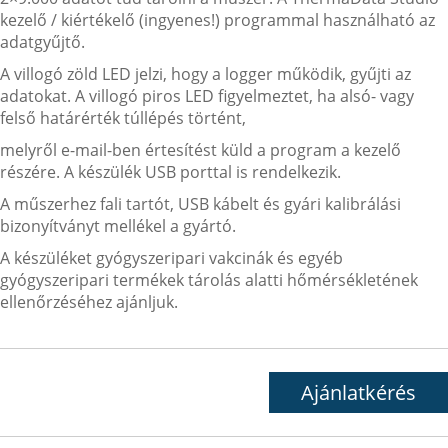
kezelő / kiértékelő (ingyenes!) programmal használható az
adatgyűjtő.
A villogó zöld LED jelzi, hogy a logger működik, gyűjti az
adatokat. A villogó piros LED figyelmeztet, ha alsó- vagy
felső határérték túllépés történt,
melyről e-mail-ben értesítést küld a program a kezelő
részére. A készülék USB porttal is rendelkezik.
A műszerhez fali tartót, USB kábelt és gyári kalibrálási
bizonyítványt mellékel a gyártó.
A készüléket gyógyszeripari vakcinák és egyéb
gyógyszeripari termékek tárolás alatti hőmérsékletének
ellenőrzéséhez ajánljuk.
Ajánlatkérés